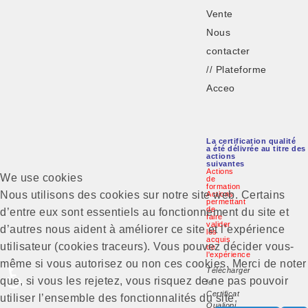
Vente
Nous
contacter
Plateforme
//
Acceo
La certification qualité
a été délivrée au titre des
actions
suivantes
Actions
We use cookies
de
formation
Nous utilisons des cookies sur notre site web. Certains
Actions
permettant
de
d’entre eux sont essentiels au fonctionnement du site et
faire
valider
d’autres nous aident à améliorer ce site et l’expérience
les
acquis
utilisateur (cookies traceurs). Vous pouvez décider vous-
de
l'expérience
même si vous autorisez ou non ces cookies. Merci de noter
♿
Télécharger
que, si vous les rejetez, vous risquez de ne pas pouvoir
le
Certificat
utiliser l’ensemble des fonctionnalités du site.
Qualiopi