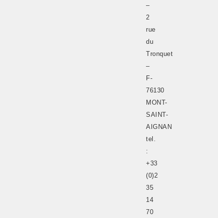
–
2
rue
du
Tronquet
–
F-
76130
MONT-
SAINT-
AIGNAN
tel.
:
+33
(0)2
35
14
70